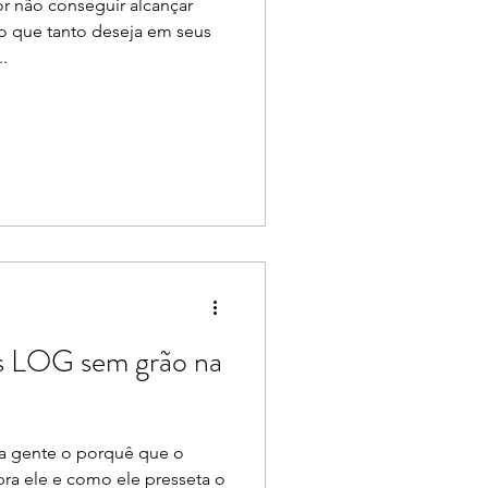
or não conseguir alcançar
co que tanto deseja em seus
.
is LOG sem grão na
a gente o porquê que o
pra ele e como ele presseta o