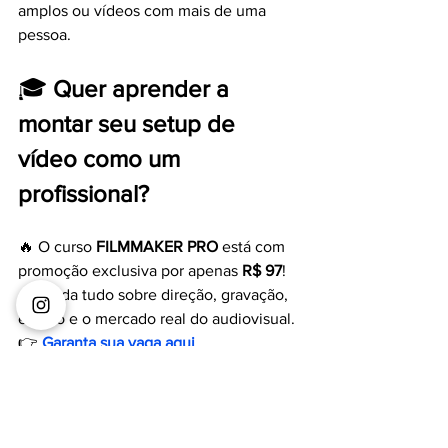
amplos ou vídeos com mais de uma 
pessoa.
🎓 
Quer aprender a 
montar seu setup de 
vídeo como um 
profissional?
🔥 O curso 
FILMMAKER PRO
 está com 
promoção exclusiva por apenas 
R$ 97
!
Aprenda tudo sobre direção, gravação, 
edição e o mercado real do audiovisual.
👉 
Garanta sua vaga aqui
💬 Quer mais achados 
como esses?