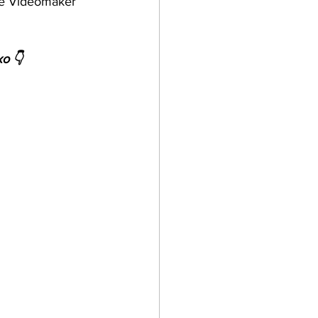
de Videomaker 
xo 👇