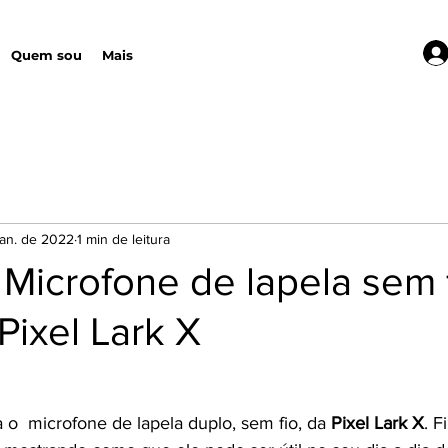
Quem sou
Mais
jan. de 2022
1 min de leitura
Microfone de lapela sem 
Pixel Lark X
o  microfone de lapela duplo, sem fio, da 
Pixel Lark X
. F