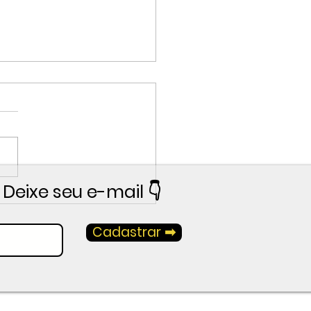
Deixe seu e-mail 👇
TIS] Aula de Vendas para
omaker
Cadastrar ➡