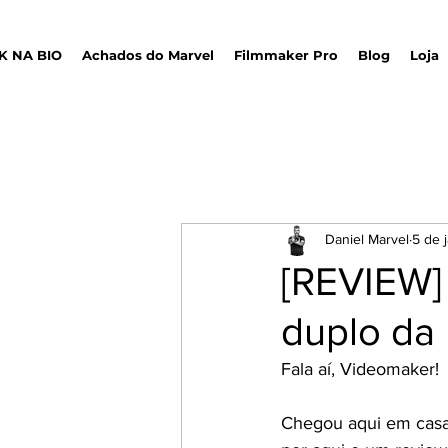
K NA BIO
Achados do Marvel
Filmmaker Pro
Blog
Loja
Daniel Marvel
5 de 
[REVIEW] 
duplo da 
Fala aí, Videomaker!
Chegou aqui em casa 