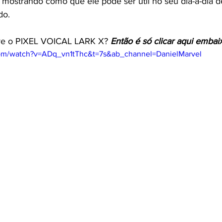
 mostrando como que ele pode ser útil no seu dia-a-dia 
do.
re o PIXEL VOICAL LARK X? 
Então é só clicar aqui embai
com/watch?v=ADq_vn1tThc&t=7s&ab_channel=DanielMarvel