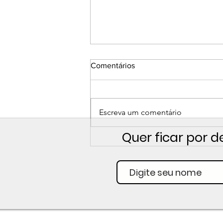
Comentários
Escreva um comentário
Quer ficar por d
Por que a Sony lançou a FX2?
A resposta é mais comercial
do que técnica.