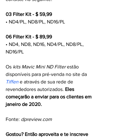
03 Filter Kit - $ 59,99
• ND4/PL, ND8/PL, ND16/PL
06 Filter Kit - $ 89,99
• ND4, ND8, ND16, ND4/PL, ND8/PL, 
ND16/PL
Os 
kits Mavic Mini ND Filter 
estão 
disponíveis para pré-venda no 
site da 
Tiffen
 e através de sua 
rede de 
revendedores autorizados
. 
Eles 
começarão a enviar para os clientes em 
janeiro de 2020.
Fonte: 
dpreview.com
Gostou? Então aproveita e te inscreve 